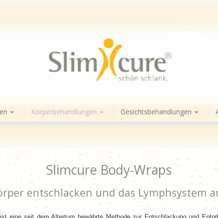
en
Körperbehandlungen
Gesichtsbehandlungen
Slimcure Body-Wraps
örper entschlacken und das Lymphsystem a
ist eine seit dem Altertum bewährte Methode zur Entschlackung und Entg