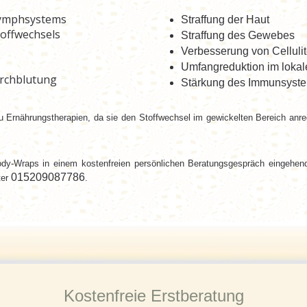
Lymphsystems
Straffung der Haut
toffwechsels
Straffung des Gewebes
Verbesserung von Celluli
Umfangreduktion im lokal
rchblutung
Stärkung des Immunsyst
Ernährungstherapien, da sie den Stoffwechsel im gewickelten Bereich anreg
ody-Wraps in einem kostenfreien persönlichen Beratungsgespräch eingehend
015209087786
ter
.
Kostenfreie Erstberatung