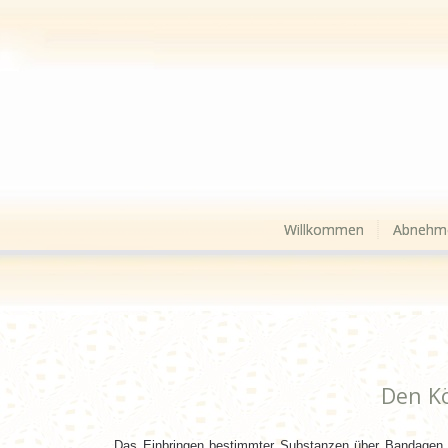
Willkommen
Abnehm
Den K
Das Einbringen bestimmter Substanzen über Bandagen 