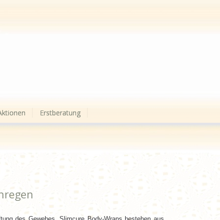
Aktionen
Erstberatung
nregen
iftung des Gewebes. Slimcure Body-Wraps bestehen aus